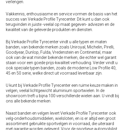
verlengen.
Vakkennis, enthousiasme en service vormen de basis van het
succes van
Verkade Profile Tyrecenter
. Dit kunt u dan ook
terugvinden in juiste -veelal op maat gegeven- adviezen en de
kwaliteit van de geleverde produkten en diensten.
Bij
Verkade Profile Tyrecenter
vindt u alle typen en maten
banden, van bekende merken zoals Uniroyal, Michelin, Pirelli,
Goodyear, Dunlop, Fulda, Vredenstein en Continental, maar
ook van de wat minder bekende merken, die echter wel garant
staan voor een goede prijs-kwaliteit verhouding. Verder vindt u
ook speciale typen banden, zoals de moderne Low Profile 40,
45 en 50 serie, welke direct uit voorraad leverbaar zijn.
U kunt bij
Verkade Profile Tyrecenter
een ruime keuze maken in
velgen, veelal lichtgewicht aluminium sportwielen. In de
showroom treft u bijna 100 verschillende wielen aan. U vindt bij
ons alle bekende merken.
Naast banden en velgen levert
Verkade Profile Tyrecenter
ook
velg-onderhoudsmiddelen, wielsloten, en is er altijd een groot
assortiment gebruikte sportvelgen in voorraad, die uiteraard
met garantie worden geleverd. Voor de sportieve automobilist