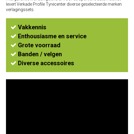
levert
Verkade Profile Tyrecenter
diverse geselecteerde merken
verlagingssets.
Vakkennis

Enthousiasme en service

Grote voorraad

Banden / velgen

Diverse accessoires
