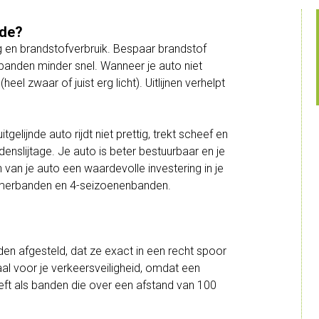
ade?
ng en brandstofverbruik. Bespaar brandstof
tobanden minder snel. Wanneer je auto niet
(heel zwaar of juist erg licht). Uitlijnen verhelpt
tgelijnde auto rijdt niet prettig, trekt scheef en
denslijtage. Je auto is beter bestuurbaar en je
n van je auto een waardevolle investering in je
zomerbanden en 4-seizoenenbanden.
rden afgesteld, dat ze exact in een recht spoor
aal voor je verkeersveiligheid, omdat een
eeft als banden die over een afstand van 100