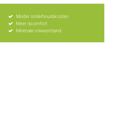
Minder onderhoudskosten
Meer rijcomfort
Minimale rolweerstand